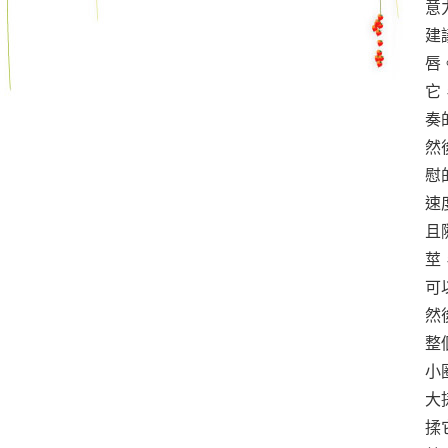
意
建
唇
它
奏
然
慰
速
且
莖
可
然
整
小
大
揉