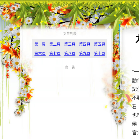
文章列表
第一頁
第二頁
第三頁
第四頁
第五頁
第六頁
第七頁
第八頁
第九頁
第十頁
廣 告
"
動
記
不
看
也
候
官