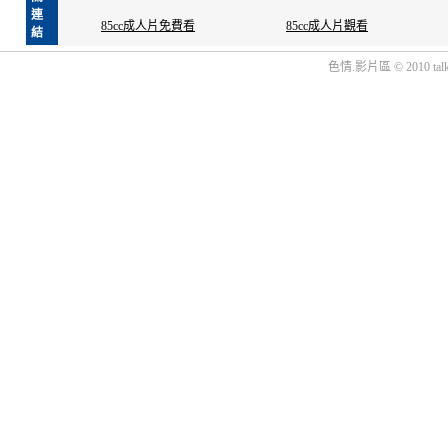
連
85cc成人片免費看
85cc成人片觀看
結
色情.影片區 © 2010 talk.ni