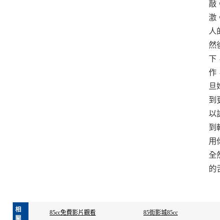
敲
激
人
然
下
作
旦
到
以
到
用
全
的
相
85cc免費影片觀看
85街影城85cc
關