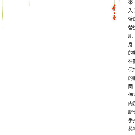
來
入
臂
替
肌
身
的
在
保
的
同
伸
肉
腿
手
與