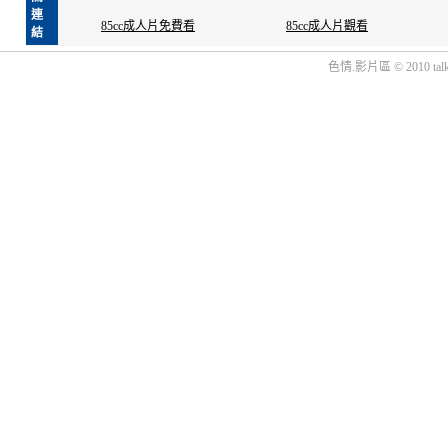
連
85cc成人片免費看
85cc成人片觀看
結
色情.影片區 © 2010 talk.ni