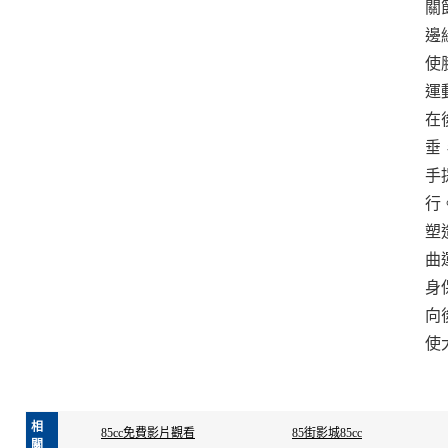
關
邊
使
運
在
垂
手
行
塑
曲
身
向
使
相
85cc免費影片觀看
85街影城85cc
關