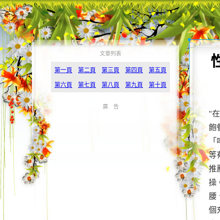
文章列表
第一頁
第二頁
第三頁
第四頁
第五頁
第六頁
第七頁
第八頁
第九頁
第十頁
廣 告
"
飽
「
等
推
操
腰
個